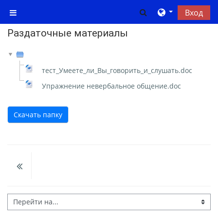
Перейти к основному содержанию
Изменить данны
Вход
Боковая панель
Раздаточные материалы
тест_Умеете_ли_Вы_говорить_и_слушать.doc
Упражнение невербальное общение.doc
Скачать папку
Перейти на...