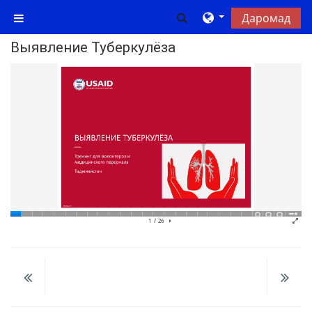
Нодида гузаронидан ба мазмуни асосӣ
Toggle search input
Даромад
Панели тараф
Выявление Туберкулёза