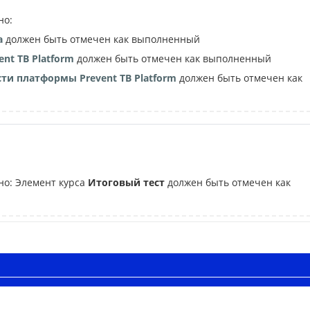
но:
а
должен быть отмечен как выполненный
nt TB Platform
должен быть отмечен как выполненный
и платформы Prevent TB Platform
должен быть отмечен как
но: Элемент курса
Итоговый тест
должен быть отмечен как
ии ҳимояи аҳолӣ аз бемории сил дар ҶТ