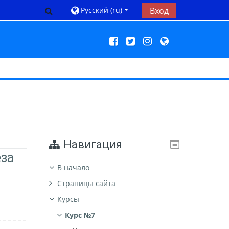
Изменить данные поисковой строки
Русский ‎(ru)‎
Вход
Навигация
еза
В начало
Страницы сайта
Курсы
Курс №7