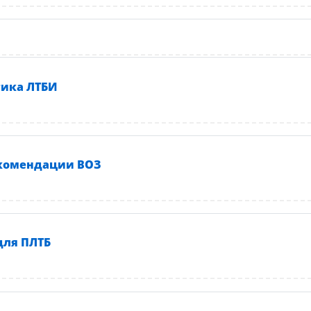
Интерактивный контент
ика ЛТБИ
Интерактивный контент
екомендации ВОЗ
Интерактивный контент
для ПЛТБ