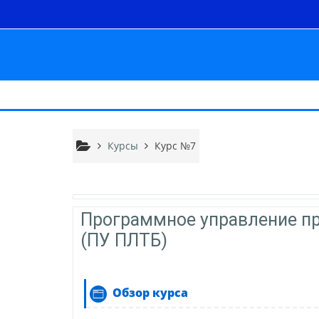
Перейти к основному содержанию
Курсы
Курс №7
Тематический план
Общее
Программное управление п
(ПУ ПЛТБ)
Страница
Обзор курса