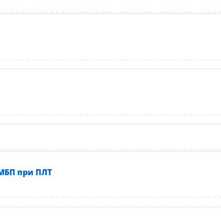
активный контент
ерактивный контент
Интерактивный контент
МБП при ПЛТ