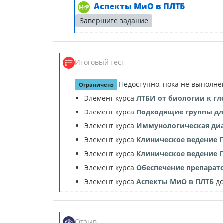
Интерактив
Аспекты МиО в ПЛТБ
Завершите задание
Итоговый тест
Недоступно, пока не выполне
Ограничено
Элемент курса
ЛТБИ от биологии к г
Элемент курса
Подходящие группы дл
Элемент курса
Иммунологическая ди
Элемент курса
Клиническое ведение 
Элемент курса
Клиническое ведение 
Элемент курса
Обеспечение препарат
Элемент курса
Аспекты МиО в ПЛТБ
до
Обратная связь
Отзыв