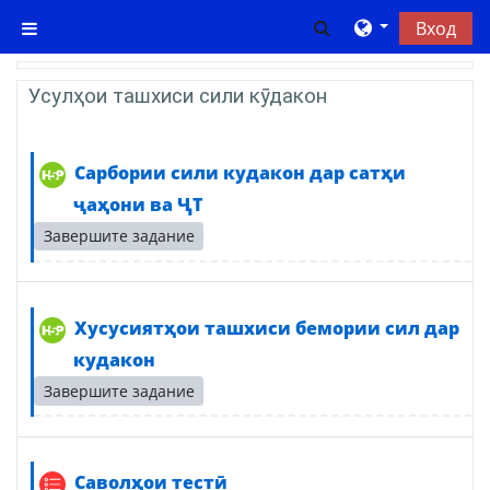
Перейти к основному содержанию
Изменить данны
Вход
Боковая панель
Тематический план
Общее
Усулҳои ташхиси сили кӯдакон
Сарбории сили кудакон дар сатҳи
Интерактивный контент
ҷаҳони ва ҶТ
Завершите задание
Хусусиятҳои ташхиси бемории сил дар
Интерактивный контент
кудакон
Завершите задание
Саволҳои тестӣ