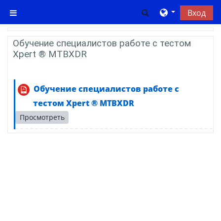
Перейти к основному содержанию
Изменить данны
Вход
Боковая панель
Тематический план
Общее
Обучение специалистов работе с тестом
Xpert ® MTBXDR
Обучение специалистов работе с
Файл
тестом Xpert ® MTBXDR
Просмотреть