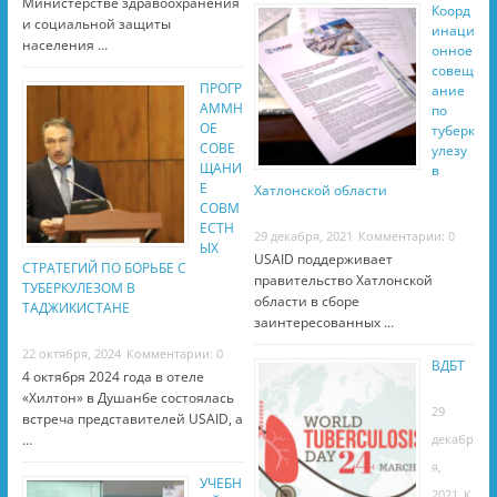
Министерстве здравоохранения
Коорд
и социальной защиты
инаци
населения …
онное
совещ
ПРОГР
ание
АММН
по
ОЕ
туберк
СОВЕ
улезу
ЩАНИ
в
Е
Хатлонской области
СОВМ
ЕСТН
29 декабря, 2021
Комментарии: 0
ЫХ
USAID поддерживает
СТРАТЕГИЙ ПО БОРЬБЕ С
правительство Хатлонской
ТУБЕРКУЛЕЗОМ В
области в сборе
ТАДЖИКИСТАНЕ
заинтересованных …
22 октября, 2024
Комментарии: 0
ВДБТ
4 октября 2024 года в отеле
«Хилтон» в Душанбе состоялась
29
встреча представителей USAID, а
…
декабр
я,
УЧЕБН
2021
К