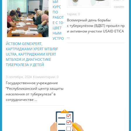
ЫЙ
КУРС
оммен
ПО
тарии: 0
РАБОТ
Всемирный день борьбы
Е С 10-
с туберкулёзом (ВДБТ) прошёл пр
ЦВЕТ
и активном участии USAID ETICA
НЫМ
…
УСТРО
ЙСТВОМ GENEXPERT,
КАРТРИДЖАМИ XPERT MTB/RIF
ULTRA, КАРТРИДЖАМИ XPERT
MTB/XDR И ДИАГНОСТИКЕ
ТУБЕРКУЛЕЗА У ДЕТЕЙ
3 сентября, 2024
Комментарии: 0
Государственное учреждение
“Республиканский центр защиты
населения от туберкулеза” в
сотрудничестве …