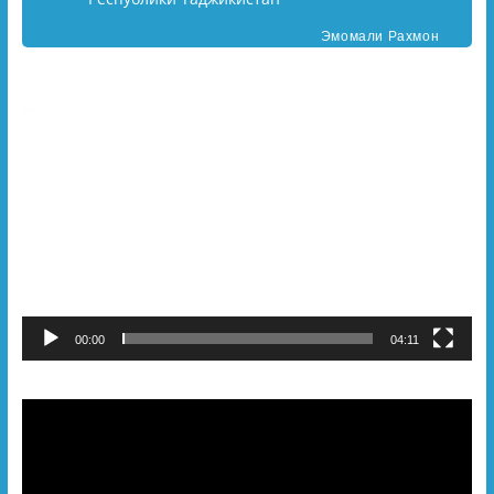
Эмомали Рахмон
Видеоплеер
00:00
04:11
Видеоплеер