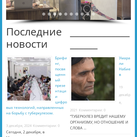
Последние
_____________
новости
______
Брифи
Умара
нг,
ли
посвя
Набие
щенн
в
ый
презе
19
нтаци
декабр
и
цифро
я,
вых технологий, направленных
2021
Комментарии: 0
на борьбу с туберкулезом.
“ТУБЕРКУЛЕЗ ВРЕДИТ НАШЕМУ
ОРГАНИЗМУ, НО ОТНОШЕНИЕ И
3 декабря, 2024
Комментарии: 0
СЛОВА …
Сегодня, 2 декабря, в