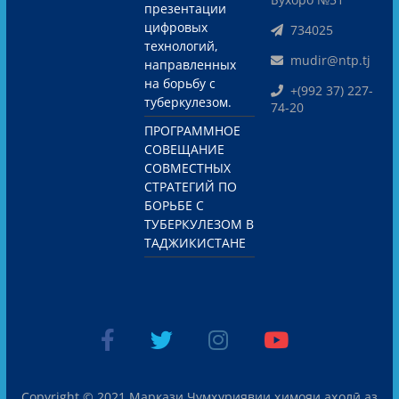
презентации
цифровых
734025
технологий,
mudir@ntp.tj
направленных
на борьбу с
+(992 37) 227-
туберкулезом.
74-20
ПРОГРАММНОЕ
СОВЕЩАНИЕ
СОВМЕСТНЫХ
СТРАТЕГИЙ ПО
БОРЬБЕ С
ТУБЕРКУЛЕЗОМ В
ТАДЖИКИСТАНЕ
Copyright © 2021
Маркази Ҷумҳуриявии ҳимояи аҳолӣ аз