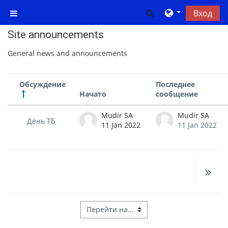
Перейти к основному содержанию
Изменить данны
Вход
Боковая панель
Site announcements
General news and announcements
Обсуждение
Последнее
Начато
сообщение
Статус
Список обсуждений. Показано 1 и
Mudir SA
Mudir SA
День ТБ
11 Jan 2022
11 Jan 2022
Перейти на...